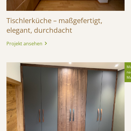
Tischlerküche – maßgefertigt,
elegant, durchdacht
Projekt ansehen
Mö
na
M