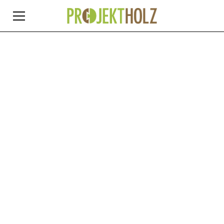
Geborgen wohnen -
gemeinsam etwas
Besonderes
erschaffen
Wir stehen für Möbel und Dienstleistungen, die dir
Komfort und Sicherheit bieten. Wir begleiten dich
Schritt für Schritt von der Planung und Beratung bis
hin zur Umsetzung deiner Wohn(t)räume. Vertrauen
& Qualität stehen dabei an erster Stelle. Dein Projekt
ist unsere Motivation, die beste Tischlerei in der