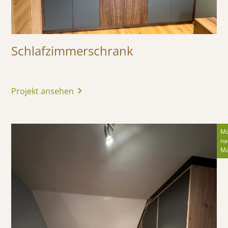
Schlafzimmerschrank
Projekt ansehen
Mö
na
M