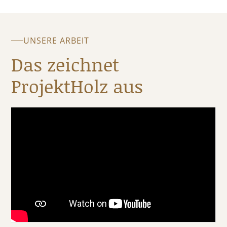
UNSERE ARBEIT
Das zeichnet
ProjektHolz aus