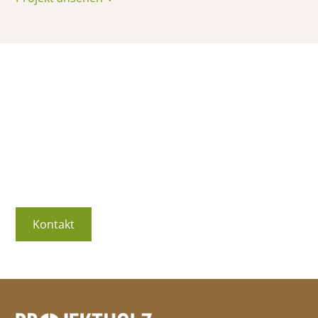
Dein Projekt ist unsere
Motivation
Kontaktiere uns jetzt und lass uns gemeinsam etwas
Besonderes schaffen.
Kontakt
Leistungen